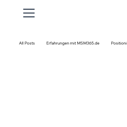
All Posts
Erfahrungen mit MSM365.de
Position
Positionierung ist kein Glücksspiel
Fachkräfte e