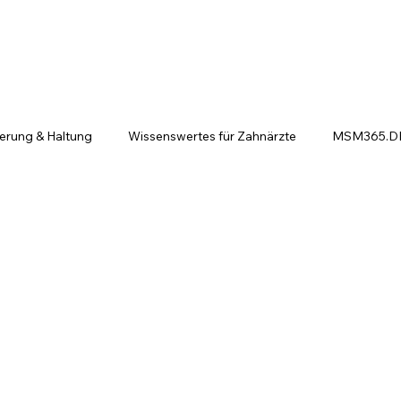
ierung & Haltung
Wissenswertes für Zahnärzte
MSM365.DE 
ntscheiden sich