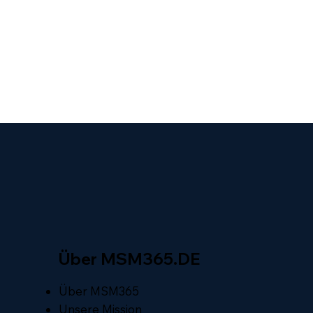
Über MSM365.DE
Über MSM365
Unsere Mission