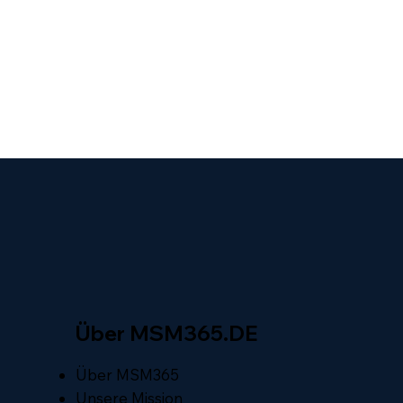
Über MSM365.DE
Über MSM365
Unsere Mission