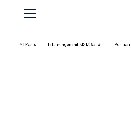
All Posts
Erfahrungen mit MSM365.de
Position
Positionierung ist kein Glücksspiel
Fachkräfte e