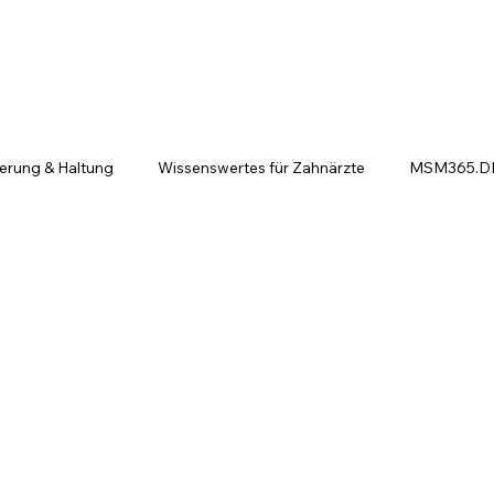
ierung & Haltung
Wissenswertes für Zahnärzte
MSM365.DE 
ntscheiden sich