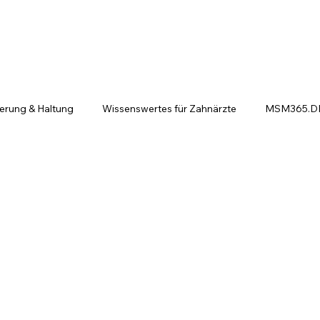
ierung & Haltung
Wissenswertes für Zahnärzte
MSM365.DE 
ntscheiden sich