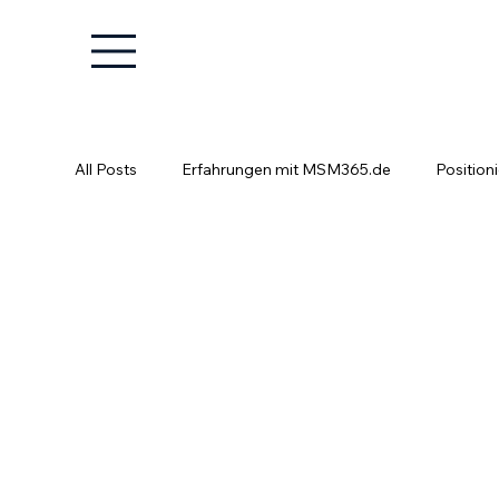
All Posts
Erfahrungen mit MSM365.de
Position
Positionierung ist kein Glücksspiel
Fachkräfte e