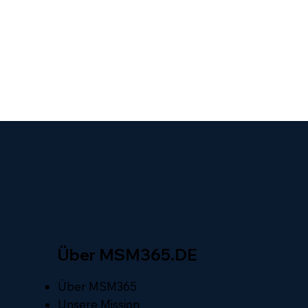
Über MSM365.DE
Über MSM365
Unsere Mission