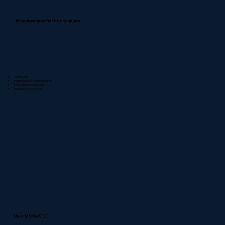
Branchenspezifische Lösungen
Zahnärzte
Heilpraktiker & Naturheilpraxen
Immobilienverwaltungen
Metallbauunternehmen
Über MSM365.DE