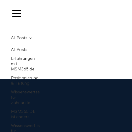
All Posts
All Posts
Erfahrungen
mit
MSM365.de
Positionierung
& Haltung
Wissenswertes
für
Zahnärzte
MSM365.DE
ist anders
Wissenswertes
für